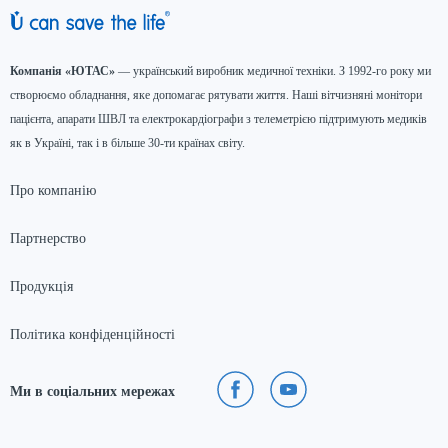
Компанія «ЮТАС»
— український виробник медичної техніки. З 1992-го року ми
створюємо обладнання, яке допомагає рятувати життя. Наші вітчизняні монітори
пацієнта, апарати ШВЛ та електрокардіографи з телеметрією підтримують медиків
як в Україні, так і в більше 30-ти країнах світу.
Про компанію
Партнерство
Продукція
Політика конфіденційності
Ми в соціальних мережах