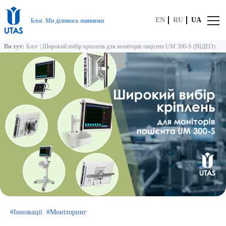
EN
RU
UA
Блог. Ми ділимось знаннями
Ви тут:
Блог
|
Широкий вибір кріплень для моніторів пацієнта UM 300-S (ВІДЕО)
Інновації
Моніторинг