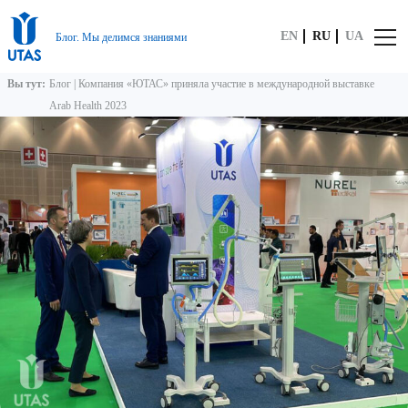
EN
RU
UA
Блог. Мы делимся знаниями
Вы тут:
Блог
|
Компания «ЮТАС» приняла участие в международной выставке
Arab Health 2023