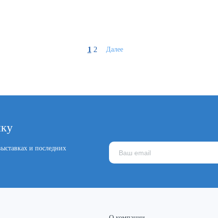
1
2
Далее
лку
ыставках и последних
О компании