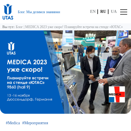
EN
RU
UA
Блог. Мы делимся знаниями
Вы тут:
Блог
|
MEDICA 2023 уже скоро! Планируйте встречи на стенде «ЮТАС»
Medica
Мероприятия