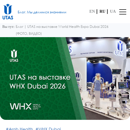
EN
RU
UA
Блог. Мы делимся знаниями
Блог
|
UTAS на выставке World Health Expo Dubai 2026
Вы тут:
(ФОТО, ВИДЕО)
Arab Health
WHX Dubai