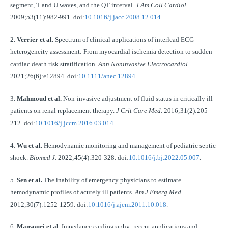
segment, T and U waves, and the QT interval.
J Am Coll Cardiol.
2009;53(11):982-991. doi:
10.1016/j.jacc.2008.12.014
2.
Verrier et al.
Spectrum of clinical applications of interlead ECG
heterogeneity assessment: From myocardial ischemia detection to sudden
cardiac death risk stratification.
Ann Noninvasive Electrocardiol.
2021;26(6):e12894. doi:
10.1111/anec.12894
3.
Mahmoud et al.
Non-invasive adjustment of fluid status in critically ill
patients on renal replacement therapy.
J Crit Care Med.
2016;31(2):205-
212. doi:
10.1016/j.jccm.2016.03.014
.
4.
Wu et al.
Hemodynamic monitoring and management of pediatric septic
shock.
Biomed J.
2022;45(4):320-328. doi:
10.1016/j.bj.2022.05.007
.
5.
Sen et al.
The inability of emergency physicians to estimate
hemodynamic profiles of acutely ill patients.
Am J Emerg Med.
2012;30(7):1252-1259. doi:
10.1016/j.ajem.2011.10.018
.
6.
Mansouri et al.
Impedance cardiography: recent applications and