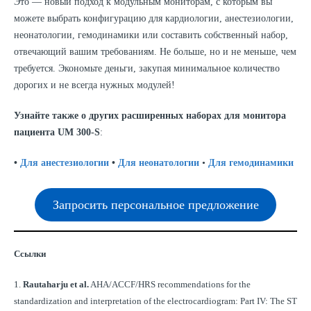
Это — новый подход к модульным мониторам, с которым вы
можете выбрать конфигурацию для кардиологии, анестезиологии,
неонатологии, гемодинамики или составить собственный набор,
отвечающий вашим требованиям. Не больше, но и не меньше, чем
требуется. Экономьте деньги, закупая минимальное количество
дорогих и не всегда нужных модулей!
Узнайте также о других расширенных наборах для монитора
пациента UM 300-S
:
•
Для анестезиологии
•
Для неонатологии
•
Для гемодинамики
Запросить персональное предложение
Ссылки
1.
Rautaharju et al.
AHA/ACCF/HRS recommendations for the
standardization and interpretation of the electrocardiogram: Part IV: The ST