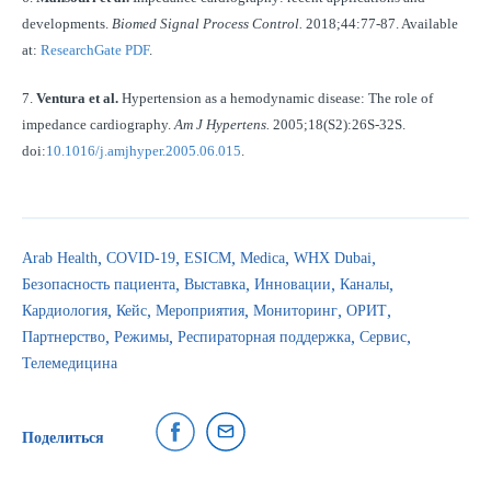
developments.
Biomed Signal Process Control.
2018;44:77-87. Available
at:
ResearchGate PDF
.
7.
Ventura et al.
Hypertension as a hemodynamic disease: The role of
impedance cardiography.
Am J Hypertens.
2005;18(S2):26S-32S.
doi:
10.1016/j.amjhyper.2005.06.015
.
Arab Health
COVID-19
ESICM
Medica
WHX Dubai
Безопасность пациента
Выставка
Инновации
Каналы
Кардиология
Кейс
Мероприятия
Мониторинг
ОРИТ
Партнерство
Режимы
Респираторная поддержка
Сервис
Телемедицина
Поделиться