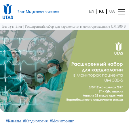
EN
RU
UA
Блог. Мы делимся знаниями
Вы тут:
Блог
|
Расширенный набор для кардиологии в мониторе пациента UM 300-S
Каналы
Кардиология
Мониторинг