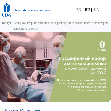
EN
RU
UA
Блог. Мы делимся знаниями
Вы тут:
Блог
|
Мониторинг гемодинамики: расширенные возможности с монитором
пациента UM 300-S
Каналы
Мониторинг