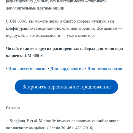
редактируемых данных, без необходимости «открывать»
дополнительные платные опции.
С UM 300-S вы можете легко и быстро собрать нужную вам
конфигурацию гемодинамического мониторинга. Все данные —
под рукой, а все возможности — уже в мониторе!
Читайте также о других расширенных наборах для монитора
пациента UM 300-S
:
•
Для анестезиологии
•
Для кардиологии
•
Для неонатологии
Запросить персональное предложение
Ссылки
1. Sangkum, P. et al. Minimally invasive or noninvasive cardiac output
measurement: an update.
J Anesth
30, 461–478 (2016).