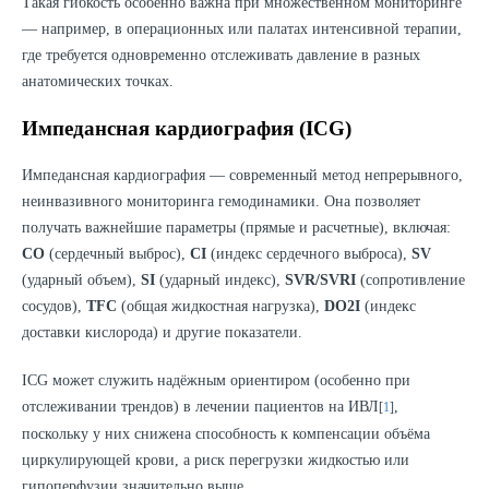
Такая гибкость особенно важна при множественном мониторинге
— например, в операционных или палатах интенсивной терапии,
где требуется одновременно отслеживать давление в разных
анатомических точках.
Импедансная кардиография (ICG)
Импедансная кардиография — современный метод непрерывного,
неинвазивного мониторинга гемодинамики. Она позволяет
получать важнейшие параметры (прямые и расчетные), включая:
CO
(сердечный выброс),
CI
(индекс сердечного выброса),
SV
(ударный объем),
SI
(ударный индекс),
SVR
/
SVRI
(сопротивление
сосудов),
TFC
(общая жидкостная нагрузка),
DO2I
(индекс
доставки кислорода) и другие показатели.
ICG может служить надёжным ориентиром (особенно при
отслеживании трендов) в лечении пациентов на ИВЛ
,
[
1
]
поскольку у них снижена способность к компенсации объёма
циркулирующей крови, а риск перегрузки жидкостью или
гипоперфузии значительно выше.