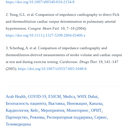
https://doi.org/10.1007/s00540-016-2154-9
2. Yung, G.L. et al. Comparison of impedance cardiography to direct Fick
and thermodilution cardiac output determination in pulmonary arterial
hypertension.
Congest. Heart Fail.
10, 7–10 (2004).
https://doi.org/10.1111/j.1527-5299.2004.03406.x
3. Scherhag, A. et al. Comparison of impedance cardiography and
thermodilution-derived measurements of stroke volume and cardiac output
at rest and during exercise testing.
Cardiovasc. Drugs Ther.
19, 141–147
(2005).
https://doi.org/10.1007/s10557-005-1048-0
Arab Health
COVID-19
ESICM
Medica
WHX Dubai
Безопасность пациента
Выставка
Инновации
Каналы
Кардиология
Кейс
Мероприятия
Мониторинг
ОРИТ
Партнерство
Режимы
Респираторная поддержка
Сервис
Телемедицина