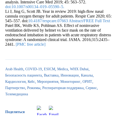
analysis. Intensive Care Med 2019; 45: 563–572.
doi:10.1007/s00134–019–05590–5.
Li J, Jing G, Scott JB. Year in review 2019: high-flow nasal
cannula oxygen therapy for adult patients. Respir Care 2020; 65:
545–557. doi:
10.4187/respcare.07663 Abstract/FREE Full Text
Patel BK, Wolfe KS, Pohlman AS. Effect of noninvasive
ventilation delivered by helmet vs face mask on the rate of
endotracheal intubation in patients with acute respiratory distress
syndrome: A randomized clinical trial. JAMA. 2016;315:2435–
2441.
[PMC free article]
Arab Health
COVID-19
ESICM
Medica
WHX Dubai
Безопасность пациента
Выставка
Инновации
Каналы
Кардиология
Кейс
Мероприятия
Мониторинг
ОРИТ
Партнерство
Режимы
Респираторная поддержка
Сервис
Телемедицина
Поделиться