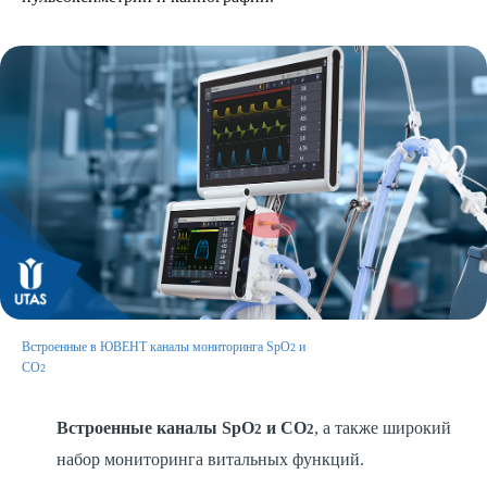
Встроенные в ЮВЕНТ каналы мониторинга SpO
и
2
CO
2
Встроенные каналы SpO
и CO
, а также широкий
2
2
набор мониторинга витальных функций.