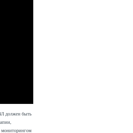
ВЛ должен быть
апии,
м мониторингом