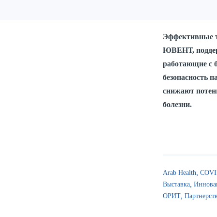
Эффективные т
ЮВЕНТ, поддер
работающие с б
безопасность 
снижают потен
болезни.
Arab Health
COVI
Выставка
Иннова
ОРИТ
Партнерст