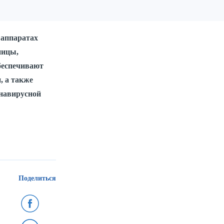
 аппаратах
ницы,
беспечивают
, а также
онавирусной
Поделиться