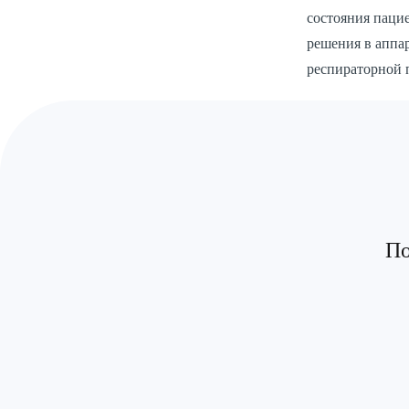
состояния паци
решения в аппа
респираторной 
По