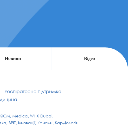
Новини
Відео
Респіраторна підтримка
дицина
ESICM
Medica
WHX Dubai
вка
ВРІТ
Інновації
Канали
Кардіологія