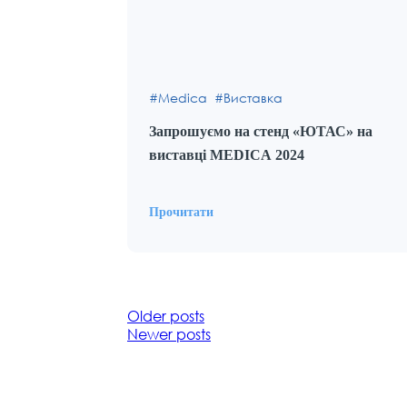
Medica
Виставка
Запрошуємо на стенд «ЮТАС» на
виставці MEDICA 2024
Прочитати
Posts
Older posts
Newer posts
navigation