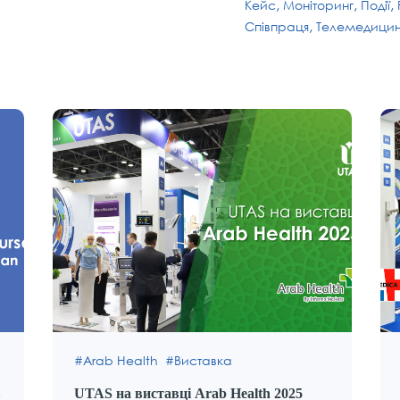
Кейс
Моніторинг
Події
Співпраця
Телемедици
Arab Health
Виставка
в
UTAS на виставці Arab Health 2025