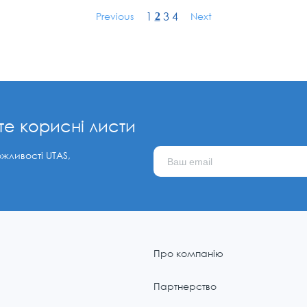
1
3
4
Previous
2
Next
те корисні листи
ожливості UTAS,
Про компанію
Партнерство