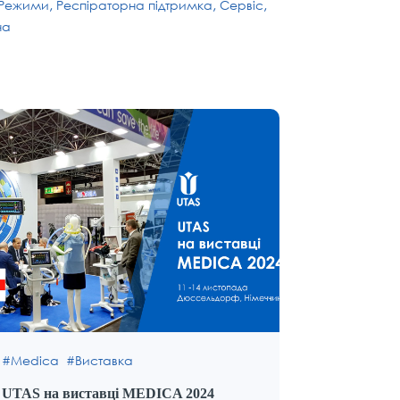
Режими
Респіраторна підтримка
Сервіс
на
Medica
Виставка
UTAS на виставці MEDICA 2024