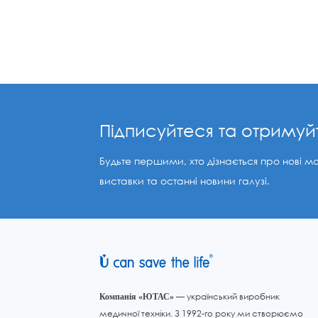
Підписуйтеся та отримуй
Будьте першими, хто дізнається про нові м
виставки та останні новини галузі.
— український виробник
Компанія «ЮТАС»
медичної техніки. З 1992-го року ми створюємо