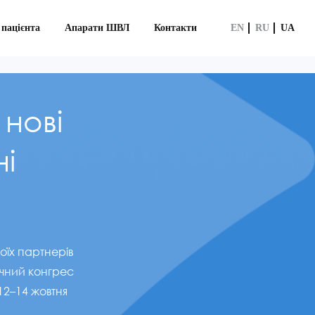
 пацієнта
Апарати ШВЛ
Контакти
EN
RU
UA
 нові
ні
оїх партнерів
річний конгрес
 12–14 жовтня