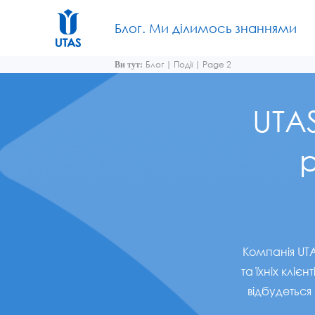
Блог. Ми ділимось знаннями
Блог
|
Події
|
Page 2
Ви тут:
UTAS
р
Компанія UTA
та їхніх кліє
відбудеться 