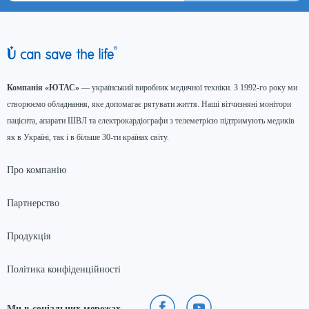
Компанія «ЮТАС»
— український виробник медичної техніки. З 1992-го року ми
створюємо обладнання, яке допомагає рятувати життя. Наші вітчизняні монітори
пацієнта, апарати ШВЛ та електрокардіографи з телеметрією підтримують медиків
як в Україні, так і в більше 30-ти країнах світу.
Про компанію
Партнерство
Продукція
Політика конфіденційності
Ми в соціальних мережах