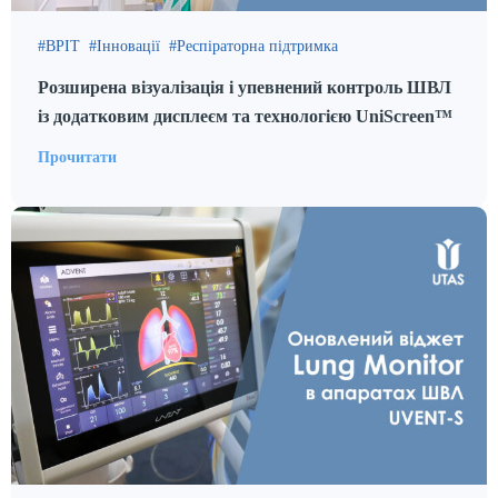
ВРІТ
Інновації
Респіраторна підтримка
Розширена візуалізація і упевнений контроль ШВЛ
із додатковим дисплеєм та технологією UniScreen™
Прочитати