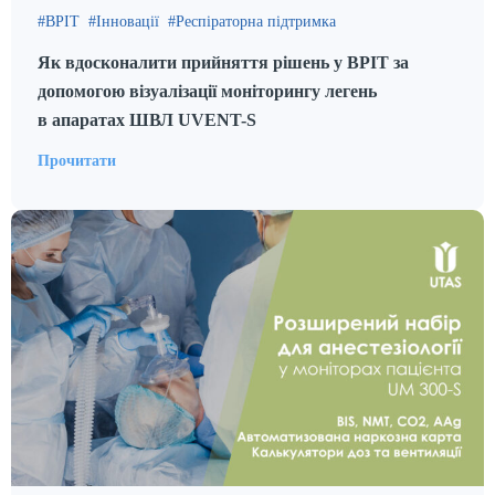
ВРІТ
Інновації
Респіраторна підтримка
Як вдосконалити прийняття рішень у ВРІТ за
допомогою візуалізації моніторингу легень
в апаратах ШВЛ UVENT-S
Прочитати