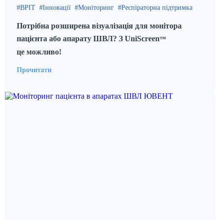
ВРІТ
Інновації
Моніторинг
Респіраторна підтримка
Потрібна розширена візуалізація для монітора
пацієнта або апарату ШВЛ? З UniScreen
™
це можливо!
Прочитати