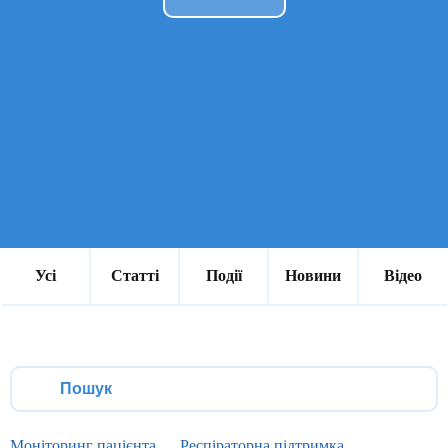
Усі
Статті
Події
Новини
Відео
Моніторинг пацієнта
Респіраторна підтримка