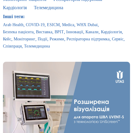
Кардіологія
Телемедицина
Інші теги:
Arab Health
COVID-19
ESICM
Medica
WHX Dubai
Безпека пацієнта
Виставка
ВРІТ
Інновації
Канали
Кардіологія
Кейс
Моніторинг
Події
Режими
Респіраторна підтримка
Сервіс
Співпраця
Телемедицина