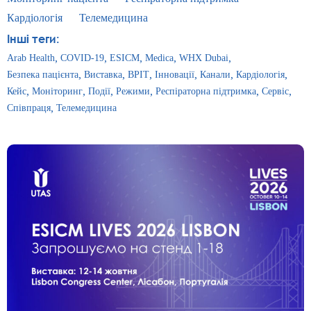
Кардіологія
Телемедицина
Інші теги:
Arab Health
COVID-19
ESICM
Medica
WHX Dubai
Безпека пацієнта
Виставка
ВРІТ
Інновації
Канали
Кардіологія
Кейс
Моніторинг
Події
Режими
Респіраторна підтримка
Сервіс
Співпраця
Телемедицина