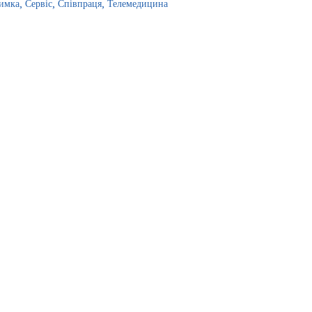
римка
Сервіс
Співпраця
Телемедицина