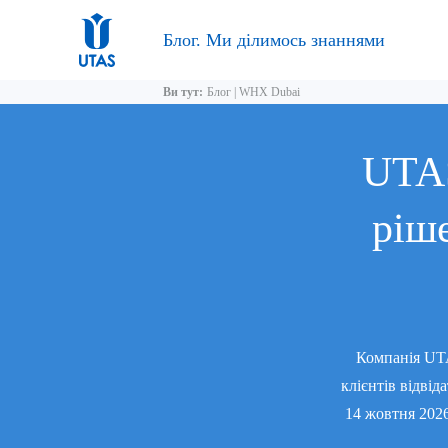
Блог. Ми ділимось знаннями
Ви тут:
Блог
|
WHX Dubai
UTAS
ріше
Компанія UTAS
клієнтів відві
14 жовтня 2026