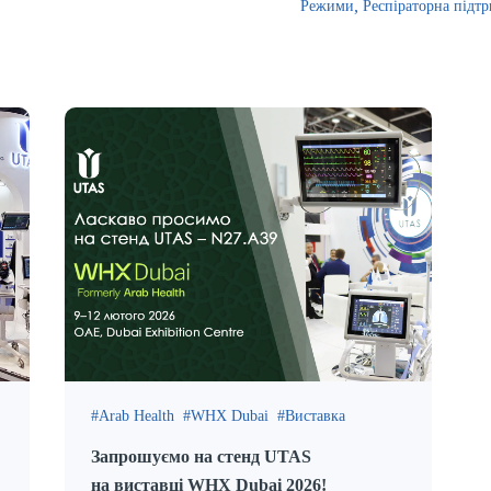
Режими
Респіраторна підт
Arab Health
WHX Dubai
Виставка
Запрошуємо на стенд UTAS
на виставці WHX Dubai 2026!