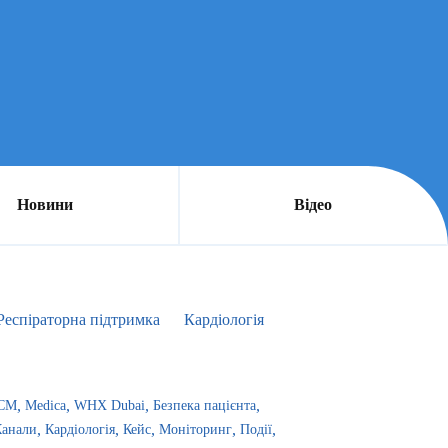
Новини
Відео
Респіраторна підтримка
Кардіологія
CM
Medica
WHX Dubai
Безпека пацієнта
Канали
Кардіологія
Кейс
Моніторинг
Події