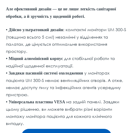
Але ефективний дизайн — це не лише легкість санітарної
обробки, а й зручність у щоденній роботі.
: компактні монітори UM 300-S
• Дійсно ультратонкий дизайн
(товщина всього 5 см!) незамінні у відділеннях та
палатах, де цінується оптимальне використання
простору.
для стабільної роботи та
• Міцний алюмінієвий корпус
надійної щоденної експлуатації.
у моніторах
• Завдяки пасивній системі охолодження
пацієнта UM 300-S немає вентиляційних отворів. А отже,
немає доступу пилу та інфекційних агентів усередину
пристрою.
на задній панелі. Завдяки
• Універсальна пластина VESA
цьому рішенню, ви можете вибрати різні варіанти
монтажу монітора пацієнта для кожного клінічного
випадку.