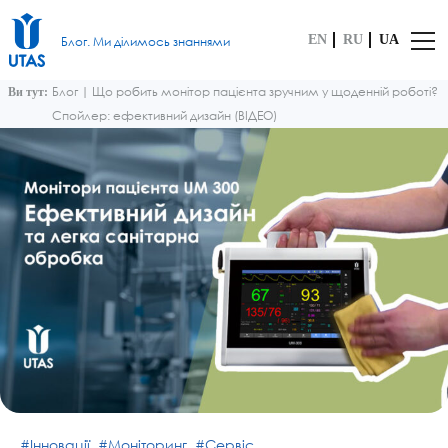
EN
RU
UA
Блог. Ми ділимось знаннями
Блог
|
Що робить монітор пацієнта зручним у щоденній роботі?
Ви тут:
Спойлер: ефективний дизайн (ВІДЕО)
Інновації
Моніторинг
Сервіс