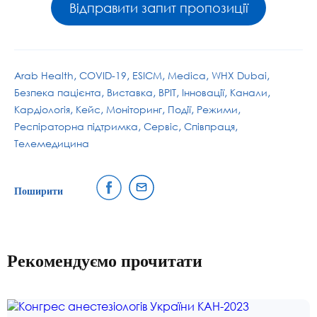
Відправити запит пропозиції
Arab Health
COVID-19
ESICM
Medica
WHX Dubai
Безпека пацієнта
Виставка
ВРІТ
Інновації
Канали
Кардіологія
Кейс
Моніторинг
Події
Режими
Респіраторна підтримка
Сервіс
Співпраця
Телемедицина
Поширити
Рекомендуємо прочитати