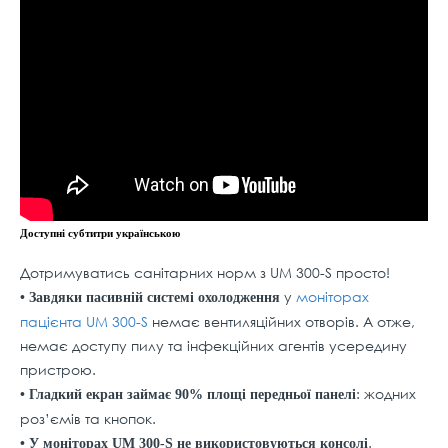
Доступні субтитри українською
Дотримуватись санітарних норм з UM 300-S просто!
у
моніторах
• Завдяки пасивній системі охолодження
пацієнта UM 300-S
немає вентиляційних отворів. А отже,
немає доступу пилу та інфекційних агентів усередину
пристрою.
: жодних
• Гладкий екран займає 90% площі передньої панелі
роз’ємів та кнопок.
.
• У моніторах UM 300-S не використовуються консолі