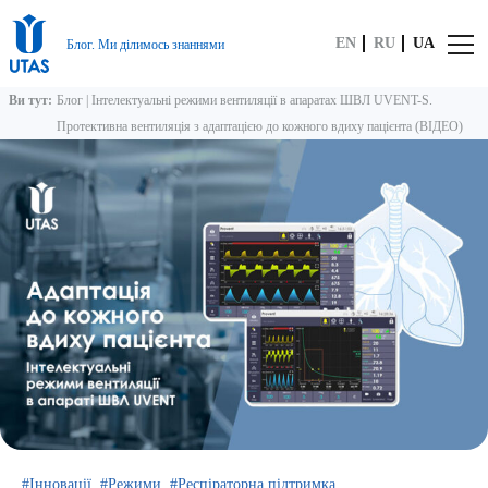
EN
RU
UA
Блог. Ми ділимось знаннями
Ви тут:
Блог
|
Інтелектуальні режими вентиляції в апаратах ШВЛ UVENT-S.
Протективна вентиляція з адаптацією до кожного вдиху пацієнта (ВІДЕО)
Інновації
Режими
Респіраторна підтримка