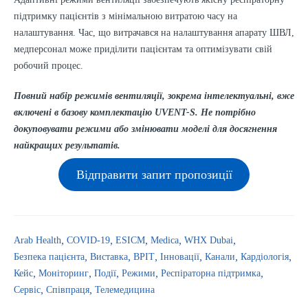
підтримку пацієнтів з мінімальною витратою часу на
налаштування. Час, що витрачався на налаштування апарату ШВЛ,
медперсонал може приділити пацієнтам та оптимізувати свій
робочий процес.
Повний набір режимів вентиляції, зокрема інтелектуальні, вже
включені в базову комплектацію UVENT-S. Не потрібно
докуповувати режими або змінювати моделі для досягнення
найкращих результатів.
Відправити запит пропозиції
Arab Health
COVID-19
ESICM
Medica
WHX Dubai
Безпека пацієнта
Виставка
ВРІТ
Інновації
Канали
Кардіологія
Кейс
Моніторинг
Події
Режими
Респіраторна підтримка
Сервіс
Співпраця
Телемедицина