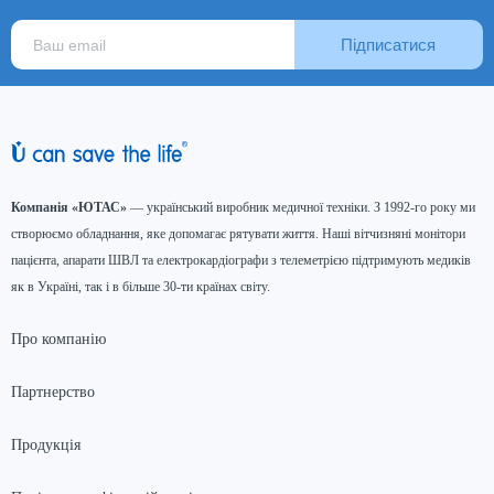
Підписатися
Компанія «ЮТАС»
— український виробник медичної техніки. З 1992-го року ми
створюємо обладнання, яке допомагає рятувати життя. Наші вітчизняні монітори
пацієнта, апарати ШВЛ та електрокардіографи з телеметрією підтримують медиків
як в Україні, так і в більше 30-ти країнах світу.
Про компанію
Партнерство
Продукція