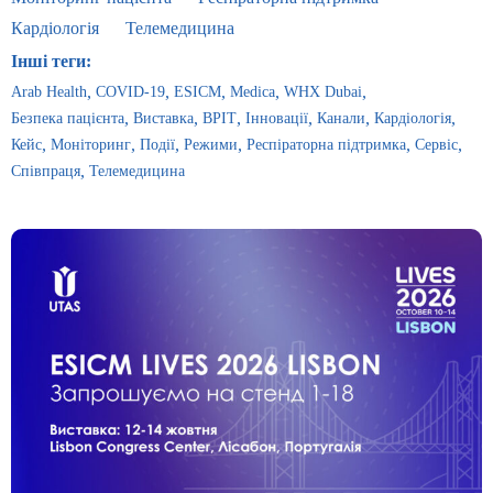
Кардіологія
Телемедицина
Інші теги:
Arab Health
COVID-19
ESICM
Medica
WHX Dubai
Безпека пацієнта
Виставка
ВРІТ
Інновації
Канали
Кардіологія
Кейс
Моніторинг
Події
Режими
Респіраторна підтримка
Сервіс
Співпраця
Телемедицина