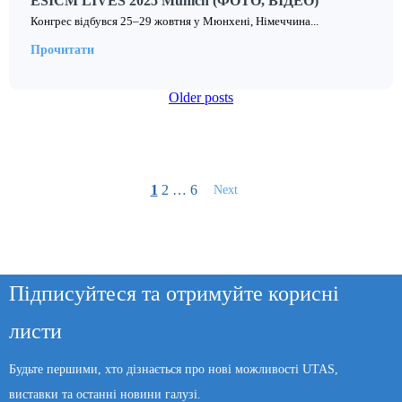
ESICM LIVES 2025 Munich (ФОТО, ВІДЕО)
Конгрес відбувся 25–29 жовтня у Мюнхені, Німеччина...
Прочитати
Posts
Older posts
navigation
1
2
…
6
Next
Підписуйтеся та отримуйте корисні
листи
Будьте першими, хто дізнається про нові можливості UTAS,
виставки та останні новини галузі.