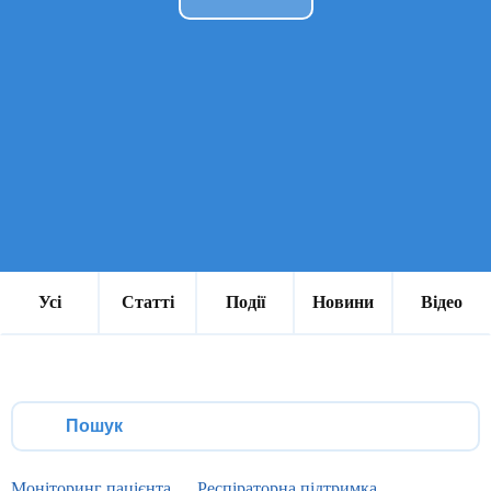
Усі
Статті
Події
Новини
Відео
Моніторинг пацієнта
Респіраторна підтримка