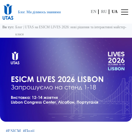
EN
RU
UA
Блог. Ми ділимось знаннями
Ви тут:
Блог
|
UTAS на ESICM LIVES 2026: нові рішення та інтерактивні майстер-
класи
ESICM
Події