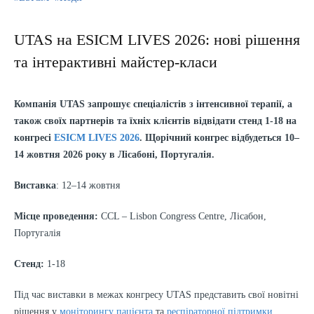
UTAS на ESICM LIVES 2026: нові рішення
та інтерактивні майстер-класи
Компанія UTAS запрошує спеціалістів з інтенсивної терапії, а
також своїх партнерів та їхніх клієнтів відвідати стенд 1-18 на
конгресі
ESICM LIVES 2026
. Щорічний конгрес відбудеться 10–
14 жовтня 2026 року в Лісабоні, Португалія.
Виставка
: 12–14 жовтня
Місце проведення:
CCL – Lisbon Congress Centre, Лісабон,
Португалія
Стенд:
1-18
Під час виставки в межах конгресу UTAS представить свої новітні
рішення у
моніторингу пацієнта
та
респіраторної підтримки
.