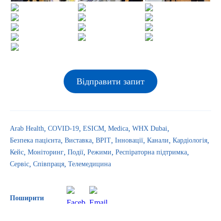
Відправити запит
Arab Health
COVID-19
ESICM
Medica
WHX Dubai
Безпека пацієнта
Виставка
ВРІТ
Інновації
Канали
Кардіологія
Кейс
Моніторинг
Події
Режими
Респіраторна підтримка
Сервіс
Співпраця
Телемедицина
Поширити