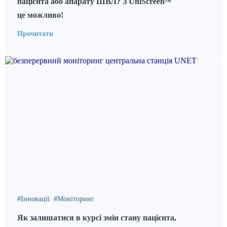
пацієнта або апарату ШВЛ? З UniScreen
™
це можливо!
Прочитати
Інновації
Моніторинг
Як залишатися в курсі змін стану пацієнта,