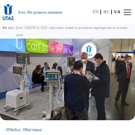
EN
RU
UA
Блог. Ми ділимось знаннями
Ви тут:
Блог
|
MEDICA 2021: підсумки, плани та розвиток партнерства по всьому
світу
Medica
Виставка