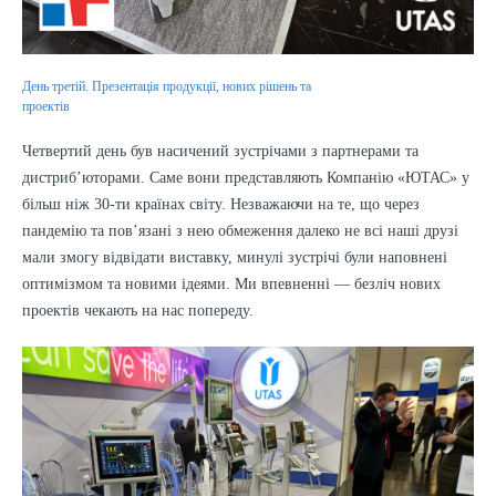
День третій. Презентація продукції, нових рішень та
проектів
Четвертий день був насичений зустрічами з партнерами та
дистриб’юторами. Саме вони представляють Компанію «ЮТАС» у
більш ніж 30-ти країнах світу. Незважаючи на те, що через
пандемію та пов’язані з нею обмеження далеко не всі наші друзі
мали змогу відвідати виставку, минулі зустрічі були наповнені
оптимізмом та новими ідеями. Ми впевненні — безліч нових
проектів чекають на нас попереду.