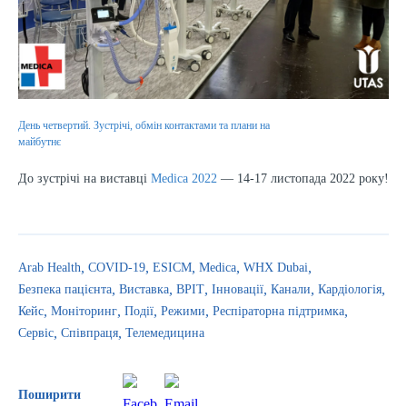
День четвертий. Зустрічі, обмін контактами та плани на
майбутнє
До зустрічі на виставці
Medica 2022
— 14-17 листопада 2022 року!
Arab Health
COVID-19
ESICM
Medica
WHX Dubai
Безпека пацієнта
Виставка
ВРІТ
Інновації
Канали
Кардіологія
Кейс
Моніторинг
Події
Режими
Респіраторна підтримка
Сервіс
Співпраця
Телемедицина
Поширити