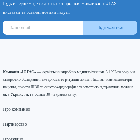
Будьте першими, хто дізнається про нові можливості UTAS,
виставки та останні новини галузі.
Підписатися
Компанія «ЮТАС»
— український виробник медичної техніки. З 1992-го року ми
створюємо обладнання, яке допомагає рятувати життя. Наші вітчизняні монітори
пацієнта, апарати ШВЛ та електрокардіографи з телеметрією підтримують медиків
як в Україні, так і в більше 30-ти країнах світу.
Про компанію
Партнерство
Продукція