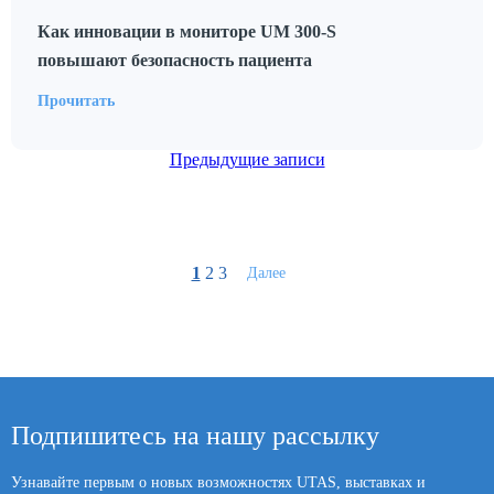
Как инновации в мониторе UM 300-S
повышают безопасность пациента
Прочитать
Навигация
Предыдущие записи
по
записям
1
2
3
Далее
Подпишитесь на нашу рассылку
Узнавайте первым о новых возможностях UTAS, выставках и