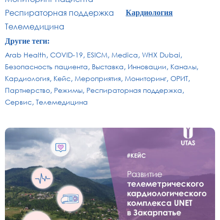
Респираторная поддержка
Кардиология
Телемедицина
Другие теги:
Arab Health
COVID-19
ESICM
Medica
WHX Dubai
Безопасность пациента
Выставка
Инновации
Каналы
Кардиология
Кейс
Мероприятия
Мониторинг
ОРИТ
Партнерство
Режимы
Респираторная поддержка
Сервис
Телемедицина