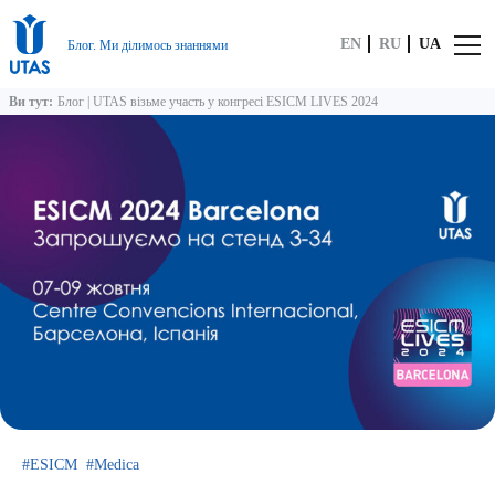
EN
RU
UA
Блог. Ми ділимось знаннями
Ви тут:
Блог
|
UTAS візьме участь у конгресі ESICM LIVES 2024
ESICM
Medica