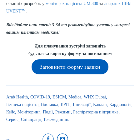
останніх розробок у
моніторах пацієнта UM 300
та
апаратах ШВЛ
UVENT™
.
Відвідайте наш стенд 3-34 та рекомендуйте участь у конгресі
вашим клієнтам медикам!
Для планування зустрічі заповніть
будь ласка коротку форму за посиланням
Заповнити форму заявки
Arab Health
COVID-19
ESICM
Medica
WHX Dubai
Безпека пацієнта
Виставка
ВРІТ
Інновації
Канали
Кардіологія
Кейс
Моніторинг
Події
Режими
Респіраторна підтримка
Сервіс
Співпраця
Телемедицина