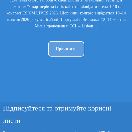
Компанія UTAS запрошує спеціалістів з інтенсивної терапії, а
також своїх партнерів та їхніх клієнтів відвідати стенд 1-18 на
конгресі ESICM LIVES 2026. Щорічний конгрес відбудеться 10–14
жовтня 2026 року в Лісабоні, Португалія. Виставка: 12–14 жовтня
Місце проведення: CCL – Lisbon…
Прочитати
Підписуйтеся та отримуйте корисні
листи