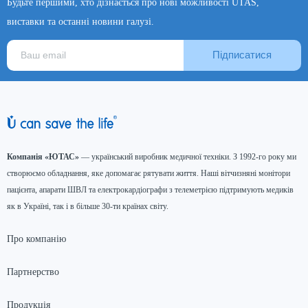
Будьте першими, хто дізнається про нові можливості UTAS,
виставки та останні новини галузі.
Підписатися
Компанія «ЮТАС»
— український виробник медичної техніки. З 1992-го року ми
створюємо обладнання, яке допомагає рятувати життя. Наші вітчизняні монітори
пацієнта, апарати ШВЛ та електрокардіографи з телеметрією підтримують медиків
як в Україні, так і в більше 30-ти країнах світу.
Про компанію
Партнерство
Продукція