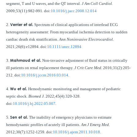
segment, T and U waves, and the QT interval.
J Am Coll Cardiol.
2009;53(11):982-991. doi:
10.1016/j.jacc.2008.12.014
Verrier et al.
2.
Spectrum of clinical applications of interlead ECG
heterogeneity assessment: From myocardial ischemia detection to sudden
cardiac death risk stratification.
Ann Noninvasive Electrocardiol.
2021;26(6):e12894. doi:
10.1111/anec.12894
Mahmoud et al.
3.
Non-invasive adjustment of fluid status in critically
ill patients on renal replacement therapy.
J Crit Care Med.
2016;31(2):205-
212. doi:
10.1016/j.jccm.2016.03.014
.
Wu et al.
4.
Hemodynamic monitoring and management of pediatric
septic shock.
Biomed J.
2022;45(4):320-328.
doi:
10.1016/j.bj.2022.05.007
.
Sen et al.
5.
The inability of emergency physicians to estimate
hemodynamic profiles of acutely ill patients.
Am J Emerg Med.
2012;30(7):1252-1259. doi:
10.1016/j.ajem.2011.10.018
.