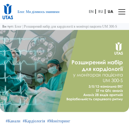
EN
RU
UA
Блог. Ми ділимось знаннями
Ви тут:
Блог
|
Розширений набір для кардіології в моніторі пацієнта UM 300-S
Канали
Кардіологія
Моніторинг