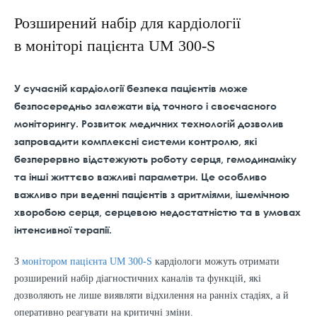
Розширений набір для кардіології
в моніторі пацієнта UM 300-S
У сучасній кардіології безпека пацієнтів може
безпосередньо залежати від точного і своєчасного
моніторингу. Розвиток медичних технологій дозволив
запровадити комплексні системи контролю, які
безперервно відстежують роботу серця, гемодинаміку
та інші життєво важливі параметри. Це особливо
важливо при веденні пацієнтів з аритміями, ішемічною
хворобою серця, серцевою недостатністю та в умовах
інтенсивної терапії.
З
монітором пацієнта UM 300-S
кардіологи можуть отримати
розширений набір діагностичних каналів та функцій, які
дозволяють не лише виявляти відхилення на ранніх стадіях, а й
оперативно реагувати на критичні зміни.