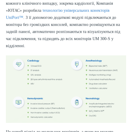
кожного клінічного випадку, зокрема кардіології, Компанія
«ЮТАС» розробила
технологію універсальних конекторів
UniPort™
. З її допомогою додаткові модулі підключаються до
монітора без громіздких консолей, компактно розміщуються на
задній панелі, автоматично розпізнаються та візуалізуються під
час підключення, та підходять до всіх моніторів UM 300-S у
відділенні.
Це новий підхід до модульних моніторів, з яким ви можете