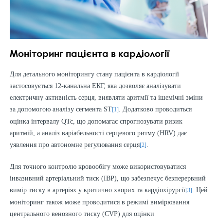
Моніторинг пацієнта в кардіології
Для детального моніторингу стану пацієнта в кардіології
застосовується 12-канальна ЕКГ, яка дозволяє аналізувати
електричну активність серця, виявляти аритмії та ішемічні зміни
за допомогою аналізу сегмента ST
. Додатково проводиться
[1]
оцінка інтервалу QTc, що допомагає спрогнозувати ризик
аритмій, а аналіз варіабельності серцевого ритму (HRV) дає
уявлення про автономне регулювання серця
.
[2]
Для точного контролю кровообігу може використовуватися
інвазивний артеріальний тиск (IBP), що забезпечує безперервний
вимір тиску в артеріях у критично хворих та кардіохірургії
. Цей
[3]
моніторинг також може проводитися в режимі вимірювання
центрального венозного тиску (CVP) для оцінки