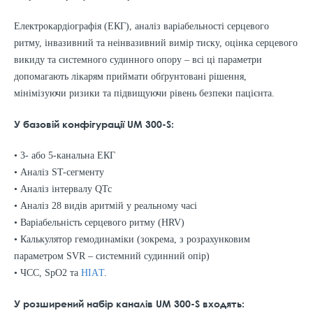
Електрокардіографія (ЕКГ), аналіз варіабельності серцевого
ритму, інвазивний та неінвазивний вимір тиску, оцінка серцевого
викиду та системного судинного опору – всі ці параметри
допомагають лікарям приймати обґрунтовані рішення,
мінімізуючи ризики та підвищуючи рівень безпеки пацієнта.
У базовій конфігурації UM 300-S:
• 3- або 5-канальна ЕКГ
• Аналіз ST-сегменту
• Аналіз інтервалу QTc
• Аналіз 28 видів аритмій у реальному часі
• Варіабельність серцевого ритму (HRV)
• Калькулятор гемодинаміки (зокрема, з розрахунковим
параметром SVR – системний судинний опір)
• ЧСС, SpO2 та
НІАT
.
У розширений набір каналів UM 300-S входять: