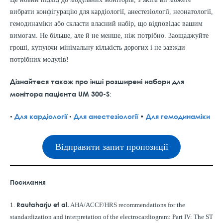
вибрати конфігурацію для кардіології, анестезіології, неонатології,
гемодинаміки або скласти власний набір, що відповідає вашим
вимогам. Не більше, але й не менше, ніж потрібно. Заощаджуйте
гроші, купуючи мінімальну кількість дорогих і не завжди
потрібних модулів!
Дізнайтеся також про інші розширені набори для
монітора пацієнта UM 300-S
:
Для кардіології
Для анестезіології
•
Для гемодинаміки
•
•
Відправити запит пропозиції
Посилання
Rautaharju et al.
1.
AHA/ACCF/HRS recommendations for the
standardization and interpretation of the electrocardiogram: Part IV: The ST