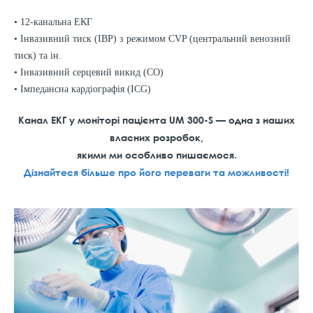
• 12-канальна ЕКГ
• Інвазивний тиск (IBP) з режимом CVP (центральний венозний
тиск) та ін.
• Інвазивний серцевий викид (CO)
• Імпедансна кардіографія (ICG)
Канал ЕКГ у моніторі пацієнта UM 300-S — одна з наших
власних розробок,
якими ми особливо пишаємося.
Дізнайтеся більше про його переваги та можливості!