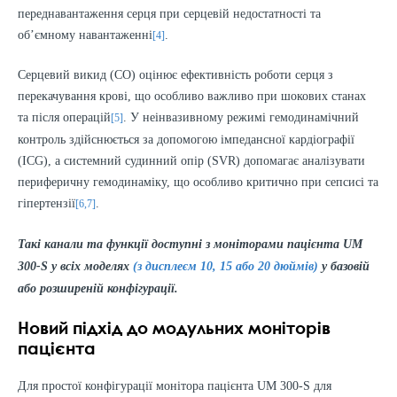
переднавантаження серця при серцевій недостатності та
об’ємному навантаженні
.
[4]
Серцевий викид (CO) оцінює ефективність роботи серця з
перекачування крові, що особливо важливо при шокових станах
та після операцій
. У неінвазивному режимі гемодинамічний
[5]
контроль здійснюється за допомогою імпедансної кардіографії
(ICG), а системний судинний опір (SVR) допомагає аналізувати
периферичну гемодинаміку, що особливо критично при сепсисі та
гіпертензії
.
[6,7]
Такі канали та функції доступні з моніторами пацієнта UM
300-S у всіх моделях
(з дисплеєм 10, 15 або 20 дюймів)
у базовій
або розширеній конфігурації.
Новий підхід до модульних моніторів
пацієнта
Для простої конфігурації монітора пацієнта UM 300-S для