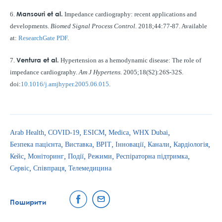
Mansouri et al.
6.
Impedance cardiography: recent applications and
developments.
Biomed Signal Process Control.
2018;44:77-87. Available
at:
ResearchGate PDF
.
Ventura et al.
7.
Hypertension as a hemodynamic disease: The role of
impedance cardiography.
Am J Hypertens.
2005;18(S2):26S-32S.
doi:
10.1016/j.amjhyper.2005.06.015
.
Arab Health
COVID-19
ESICM
Medica
WHX Dubai
Безпека пацієнта
Виставка
ВРІТ
Інновації
Канали
Кардіологія
Кейс
Моніторинг
Події
Режими
Респіраторна підтримка
Сервіс
Співпраця
Телемедицина
Поширити